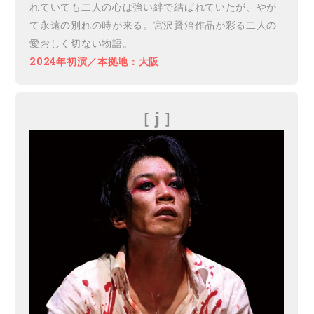
れていても二人の心は強い絆で結ばれていたが、やが
て永遠の別れの時が来る。宮沢賢治作品が彩る二人の
愛おしく切ない物語。
2024年初演／本拠地：大阪
［ j ］