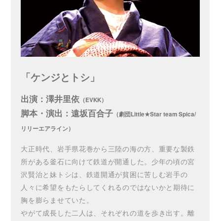
「ケンジとトシ」
出演：澤井里依
（EVKK）
脚本・演出：遠坂百合子
（劇団Little★Star team Spica/
リリーエアライン）
大正時代、岩手県花巻から三陸の海の方、重要な製鉄
所がある釜石に向けて鉄道が開通した。少年の頃の宮
沢賢治と妹トシは、鉄道開通が貧困に苦しむ岩手の
人々に希望をもたらしてくれるのではないかと期待に
胸を膨らませていた。
やがて成長した二人は、それぞれの道を歩き出す。離