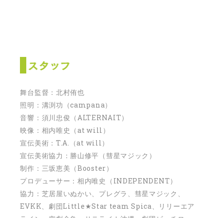
舞台監督：北村侑也
照明：溝渕功（campana）
音響：須川忠俊（ALTERNAIT）
映像：相内唯史（at will）
宣伝美術：T.A.（at will）
宣伝美術協力：勝山修平（彗星マジック）
制作：三坂恵美（Booster）
プロデューサー：相内唯史（INDEPENDENT）
協力：芝居屋いぬかい、プレグラ、彗星マジック、
EVKK、劇団Little★Star team Spica、リリーエア