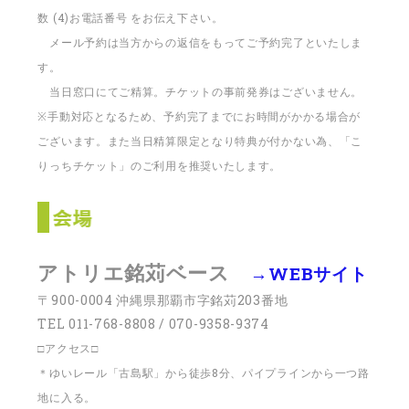
数 (4)お電話番号 をお伝え下さい。
メール予約は当方からの返信をもってご予約完了といたしま
す。
当日窓口にてご精算。チケットの事前発券はございません。
※手動対応となるため、予約完了までにお時間がかかる場合が
ございます。また当日精算限定となり特典が付かない為、「こ
りっちチケット」のご利用を推奨いたします。
アトリエ銘苅ベース
→WEBサイト
〒900-0004 沖縄県那覇市字銘苅203番地
TEL 011-768-8808 / 070-9358-9374
□アクセス□
＊ゆいレール「古島駅」から徒歩8分、パイプラインから一つ路
地に入る。