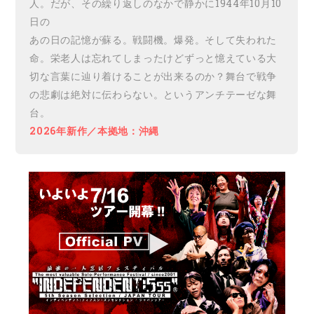
人。だが、その繰り返しのなかで静かに1944年10月10
日の
あの日の記憶が蘇る。戦闘機。爆発。そして失われた
命。栄老人は忘れてしまったけどずっと憶えている大
切な言葉に辿り着けることが出来るのか？舞台で戦争
の悲劇は絶対に伝わらない。というアンチテーゼな舞
台。
2026年新作／本拠地：沖縄