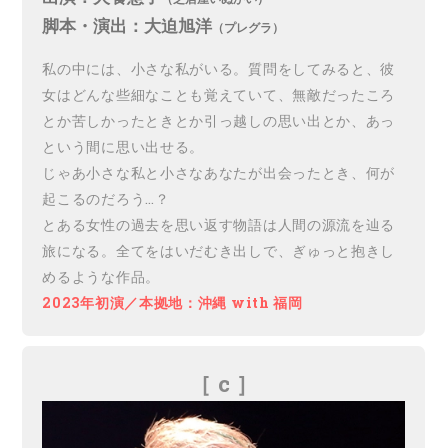
脚本・演出：大迫旭洋
（プレグラ）
私の中には、小さな私がいる。質問をしてみると、彼
女はどんな些細なことも覚えていて、無敵だったころ
とか苦しかったときとか引っ越しの思い出とか、あっ
という間に思い出せる。
じゃあ小さな私と小さなあなたが出会ったとき、何が
起こるのだろう…？
とある女性の過去を思い返す物語は人間の源流を辿る
旅になる。全てをはいだむき出しで、ぎゅっと抱きし
めるような作品。
2023年初演／本拠地：沖縄 with 福岡
［ c
］