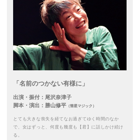
「名前のつかない有様に」
出演・振付：尾沢奈津子
脚本・演出：勝山修平
（彗星マジック）
とても大きな喪失を経てなお過ぎてゆく時間のなか
で、女はずっと、何度も幾度も【君】に話しかけ続け
る。