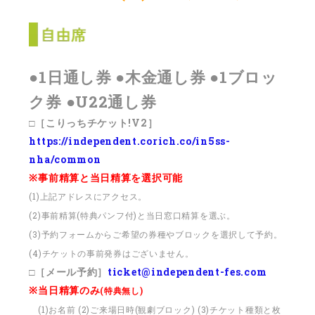
●1日通し券 ●木金通し券 ●1ブロッ
ク券 ●U22通し券
□［こりっちチケット!V2］
https://independent.corich.co/in5ss-
nha/common
※事前精算と当日精算を選択可能
(1)上記アドレスにアクセス。
(2)事前精算(特典パンフ付)と当日窓口精算を選ぶ。
(3)予約フォームからご希望の券種やブロックを選択して予約。
(4)チケットの事前発券はございません。
□［メール予約］
ticket@independent-fes.com
※当日精算のみ
(特典無し)
(1)お名前 (2)ご来場日時(観劇ブロック) (3)チケット種類と枚