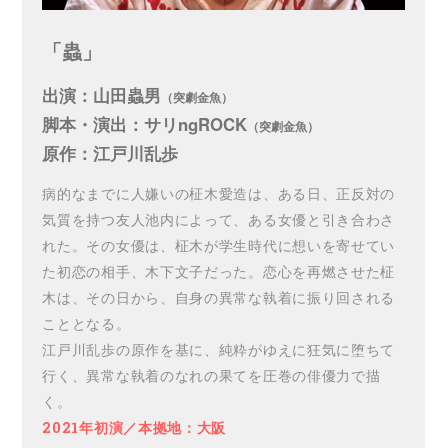
「蟲」
出演：山田蟲男
（突劇金魚）
脚本・演出：サリngROCK
（突劇金魚）
原作：江戸川乱歩
病的なまでに人嫌いの柾木愛造は、ある日、正反対の
気質を持つ友人池内によって、ある女優と引き合わさ
れた。その女優は、柾木が学生時代に想いを寄せてい
た初恋の相手、木下文子だった。恋心を再燃させた柾
木は、その日から、自身の異常な執着に振り回される
こととなる。
江戸川乱歩の原作を基に、純粋がゆえに狂気に堕ちて
行く、異常な執着のなれの果てを圧巻の俳優力で描
く。
2021年初演／本拠地：大阪