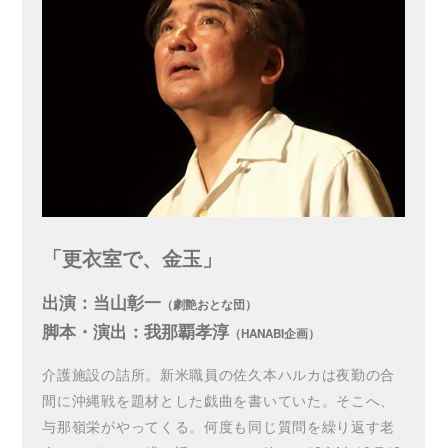
「更衣室で、金玉」
出演：当山彰一
（劇艶おとな団）
脚本・演出：我那覇孝淳
（HANABI企画）
介護施設の詰所。新米職員の佐久本ハルカは夜勤の合
間に沖縄戦を題材とした戯曲を書いていた。そこへ、
与那嶺栄がやってくる。何度も同じ質問を繰り返す老