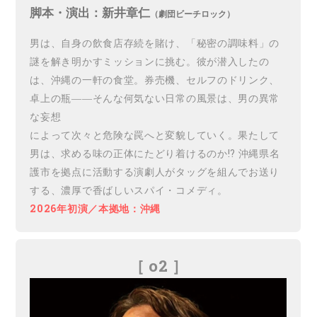
脚本・演出：新井章仁
（劇団ビーチロック）
男は、自身の飲食店存続を賭け、「秘密の調味料」の
謎を解き明かすミッションに挑む。彼が潜入したの
は、沖縄の一軒の食堂。券売機、セルフのドリンク、
卓上の瓶――そんな何気ない日常の風景は、男の異常
な妄想
によって次々と危険な罠へと変貌していく。果たして
男は、求める味の正体にたどり着けるのか!? 沖縄県名
護市を拠点に活動する演劇人がタッグを組んでお送り
する、濃厚で香ばしいスパイ・コメディ。
2026年初演／本拠地：沖縄
［ o2
］