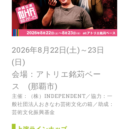
2026年8月22日(土)～23日
(日)
会場：アトリエ銘苅ベー
ス (那覇市)
主催：（株）INDEPENDENT／協力：一
般社団法人おきなわ芸術文化の箱／助成：
芸術文化振興基金