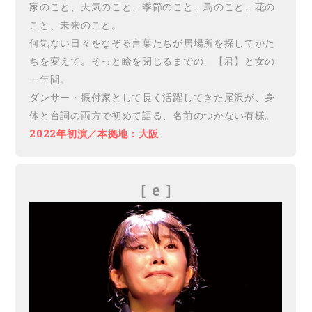
家のこと、天気のこと、季節のこと、鳥のこと、花の
こと、未来のこと。
何気ない日々をなぞる言葉たちが居場所を探してかた
ちを変えて。そっと瞼を閉じるまでの、【君】と女の
一年間。
ダンサー・振付家として長く活躍してきた尾沢が、身
体と台詞の両方で初めて語る、名前のつかない有様。
2022年初演／本拠地：大阪
［ e
］