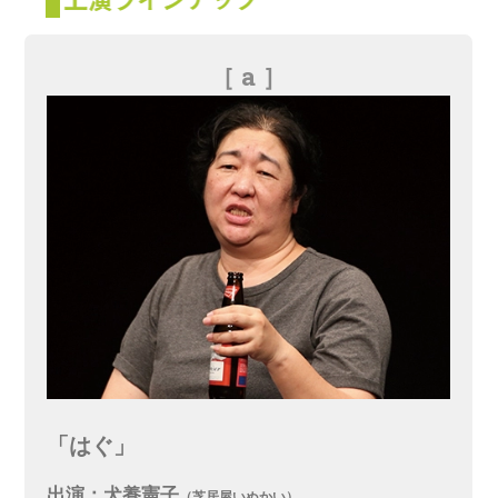
［ a ］
「はぐ」
出演：犬養憲子
（芝居屋いぬかい）