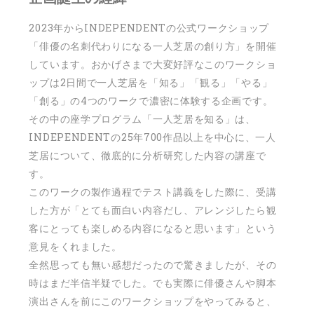
2023年からINDEPENDENTの公式ワークショップ
「俳優の名刺代わりになる一人芝居の創り方」を開催
しています。おかげさまで大変好評なこのワークショ
ップは2日間で一人芝居を「知る」「観る」「やる」
「創る」の4つのワークで濃密に体験する企画です。
その中の座学プログラム「一人芝居を知る」は、
INDEPENDENTの25年700作品以上を中心に、一人
芝居について、徹底的に分析研究した内容の講座で
す。
このワークの製作過程でテスト講義をした際に、受講
した方が「とても面白い内容だし、アレンジしたら観
客にとっても楽しめる内容になると思います」という
意見をくれました。
全然思っても無い感想だったので驚きましたが、その
時はまだ半信半疑でした。でも実際に俳優さんや脚本
演出さんを前にこのワークショップをやってみると、