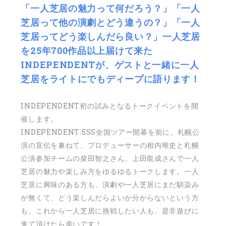
「一人芝居の魅力って何だろう？」「一人
芝居って他の演劇とどう違うの？」「一人
芝居ってどう楽しんだら良い？」一人芝居
を25年700作品以上届けて来た
INDEPENDENTが、ゲストと一緒に一人
芝居をライトにでもディープに語ります！
INDEPENDENT初の試みとなるトークイベントを開
催します。
INDEPENDENT:5SS全国ツアー開幕を前に、札幌公
演の宣伝を兼ねて、プロデューサーの相内唯史と札幌
公演参加チームの柴田智之さん、上田龍成さんで一人
芝居の魅力や楽しみ方をゆるゆるトークします。一人
芝居に興味のある方も、演劇や一人芝居にまだ馴染み
が無くて、どう楽しんだらよいか分からないという方
も、これから一人芝居に挑戦したい人も、是非遊びに
来て頂けたら幸いです！