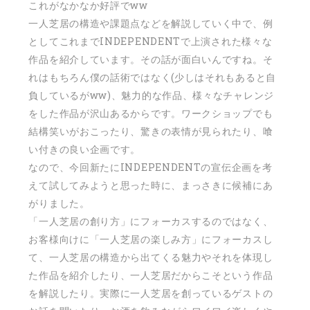
これがなかなか好評でww
一人芝居の構造や課題点などを解説していく中で、例
としてこれまでINDEPENDENTで上演された様々な
作品を紹介しています。その話が面白いんですね。そ
れはもちろん僕の話術ではなく(少しはそれもあると自
負しているがww)、魅力的な作品、様々なチャレンジ
をした作品が沢山あるからです。ワークショップでも
結構笑いがおこったり、驚きの表情が見られたり、喰
い付きの良い企画です。
なので、今回新たにINDEPENDENTの宣伝企画を考
えて試してみようと思った時に、まっさきに候補にあ
がりました。
「一人芝居の創り方」にフォーカスするのではなく、
お客様向けに「一人芝居の楽しみ方」にフォーカスし
て、一人芝居の構造から出てくる魅力やそれを体現し
た作品を紹介したり、一人芝居だからこそという作品
を解説したり。実際に一人芝居を創っているゲストの