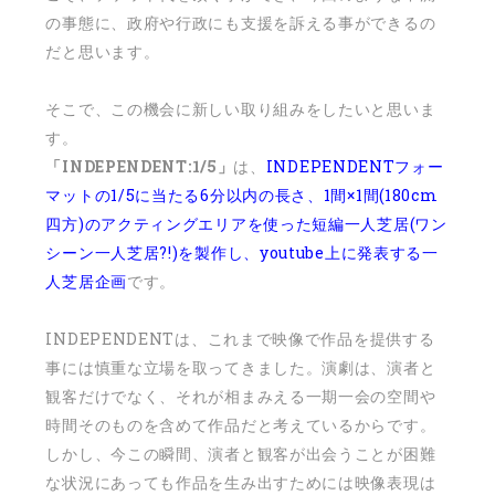
の事態に、政府や行政にも支援を訴える事ができるの
だと思います。
そこで、この機会に新しい取り組みをしたいと思いま
す。
「INDEPENDENT:1/5」
は、
INDEPENDENTフォー
マットの1/5に当たる6分以内の長さ、1間×1間(180cm
四方)のアクティングエリアを使った短編一人芝居(ワン
シーン一人芝居?!)を製作し、youtube上に発表する一
人芝居企画
です。
INDEPENDENTは、これまで映像で作品を提供する
事には慎重な立場を取ってきました。演劇は、演者と
観客だけでなく、それが相まみえる一期一会の空間や
時間そのものを含めて作品だと考えているからです。
しかし、今この瞬間、演者と観客が出会うことが困難
な状況にあっても作品を生み出すためには映像表現は