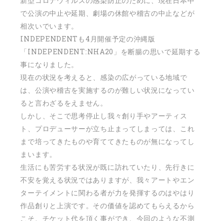
新型コロナウィルスの感染防止のために、現在日本中
で公演の中止や延期、劇場の休館や稽古の中止などが
相次いでいます。
INDEPENDENTも
4
月開催予定の沖縄版
「
INDEPENDENT:NHA20
」を断腸の思いで延期する
事になりました。
現在の状況を考えると、感染の広がっている地域で
は、公演や稽古を実施するのが難しい状況になってい
ると言わざるをえません。
しかし、そこで思考停止し我々創り手やアーティス
ト、プロデューサーが立ち止まってしまっては、これ
まで培ってきたものや育ててきたものが無になってし
まいます。
生活にも苦労する状況が既に訪れていたり、先行きに
不安を覚える状況ではありますが、我々アートやエン
ターテイメントに関わる者が力を発揮するのはやはり
作品創りと上演です。その価値を認めてもらえるから
こそ、チケット代を頂く事ができ、今回のような不測