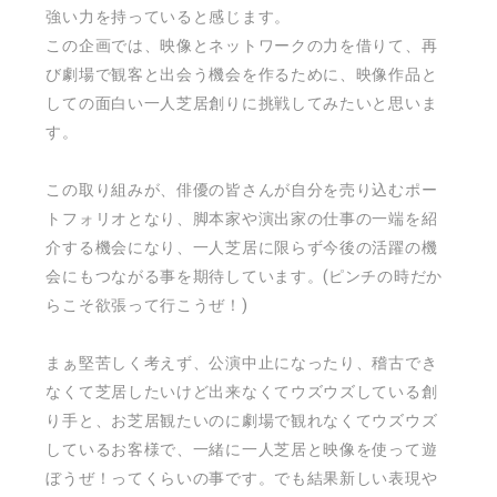
強い力を持っていると感じます。
この企画では、映像とネットワークの力を借りて、再
び劇場で観客と出会う機会を作るために、映像作品と
しての面白い一人芝居創りに挑戦してみたいと思いま
す。
この取り組みが、俳優の皆さんが自分を売り込むポー
トフォリオとなり、脚本家や演出家の仕事の一端を紹
介する機会になり、一人芝居に限らず今後の活躍の機
会にもつながる事を期待しています。
(
ピンチの時だか
らこそ欲張って行こうぜ！
)
まぁ堅苦しく考えず、公演中止になったり、稽古でき
なくて芝居したいけど出来なくてウズウズしている創
り手と、お芝居観たいのに劇場で観れなくてウズウズ
しているお客様で、一緒に一人芝居と映像を使って遊
ぼうぜ！ってくらいの事です。でも結果新しい表現や