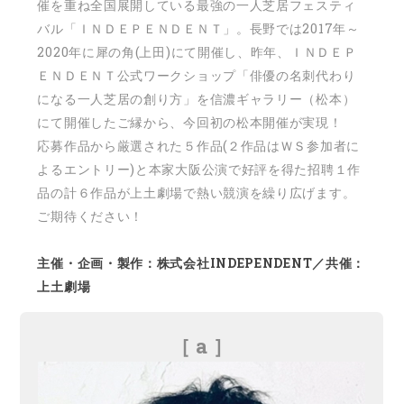
催を重ね全国展開している最強の一人芝居フェスティ
バル「ＩＮＤＥＰＥＮＤＥＮＴ」。長野では2017年～
2020年に犀の角(上田)にて開催し、昨年、ＩＮＤＥＰ
ＥＮＤＥＮＴ公式ワークショップ「俳優の名刺代わり
になる一人芝居の創り方」を信濃ギャラリー（松本）
にて開催したご縁から、今回初の松本開催が実現！
応募作品から厳選された５作品(２作品はＷＳ参加者に
よるエントリー)と本家大阪公演で好評を得た招聘１作
品の計６作品が上土劇場で熱い競演を繰り広げます。
ご期待ください！
主催・企画・製作：株式会社INDEPENDENT／共催：
上土劇場
［ a ］