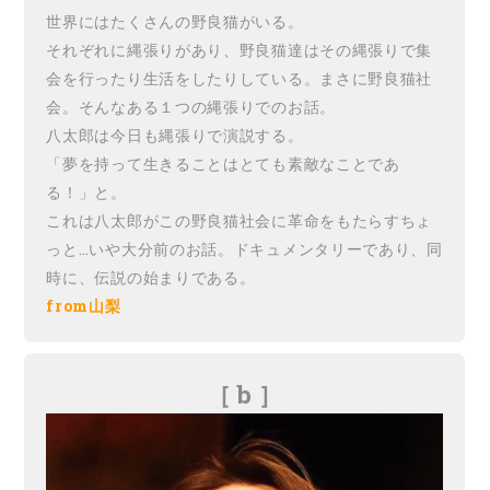
世界にはたくさんの野良猫がいる。
それぞれに縄張りがあり、野良猫達はその縄張りで集
会を行ったり生活をしたりしている。まさに野良猫社
会。そんなある１つの縄張りでのお話。
八太郎は今日も縄張りで演説する。
「夢を持って生きることはとても素敵なことであ
る！」と。
これは八太郎がこの野良猫社会に革命をもたらすちょ
っと…いや大分前のお話。ドキュメンタリーであり、同
時に、伝説の始まりである。
from山梨
［ b
］