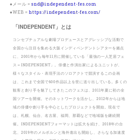
●メール =
snd@independent-fes.com
●WEB =
https://independent-fes.com/
「INDEPENDENT」とは
コンセプチュアルな劇場プロデュースとアグレッシブな活動で
全国から注目を集める大阪インディペンデントシアターを拠点
に、2001年から毎年11月に開催している「最強の一人芝居フェ
ス＝INDEPENDENT」。俳優と作演出家によるユニットが、
様々なスタイル・表現手法のソロアクトで競演するこの企画
は、これまで全国で600作品以上を世に送り出している。多くの
観客と創り手を魅了してきたこのフェスは、2011年夏に初の全
国ツアーを開催。そのネットワークを活かし、2012年からは地
域の俳優や創り手を中心としたプロジェクトを開始。現在で
は、札幌、仙台、名古屋、福岡、那覇などで地域版を継続開
催。INDEPENDENTフォーマットは拡大を続け、2018年の台
北、2019年のメルボルンと海外進出も開始し、さらなる加速度