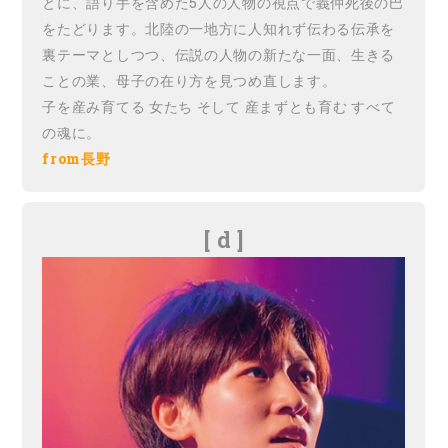
とに、語り手を含めた5人の人物の視点で義仲死後の巴
をたどります。北陸の一地方に人知れず伝わる伝承を
裏テーマとしつつ、伝説の人物の新たな一面、生きる
ことの業、母子の在り方を見つめ直します。
子を産み育てる 女たち そして 産まずとも育む すべて
の魂に。
from長野
[ d ]