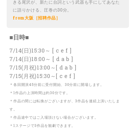
きる尾沢が、新たに台詞という武器も手にしてあなた
に語りかける、圧巻の30分。
from大阪［招聘作品］
■日時■
7/14(日)15:30～ [ c e f ]
7/14(日)18:00～ [ d a b ]
7/15(月祝)13:00～[ d a b ]
7/15(月祝)15:30～[ c e f ]
＊各回開演45分前に受付開始、30分前に開場します。
＊1作品の上演時間は約30分です。
＊作品の間には転換がございますが、3作品を連続上演いたしま
す。
＊作品途中ではご入場頂けない場合がございます。
＊1ステージで3作品を観劇できます。