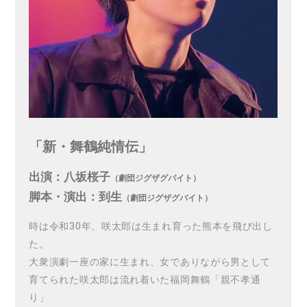
「新・舞鶴純情伝」
出演：八坂桜子
（劇団ジグザグバイト）
脚本・演出：到生
（劇団ジグザグバイト）
時は令和30年、咲太郎は生まれ育った熊本を飛び出し
た。
大衆演劇一座の家に生まれ、女でありながら男として
育てられた咲太郎は流れ着いた福岡舞鶴「親不孝通
り」