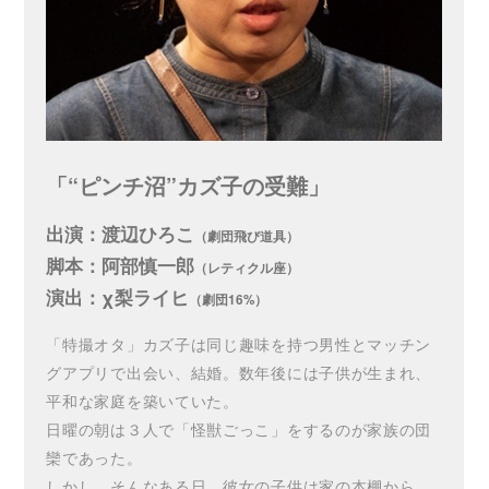
「“ピンチ沼”カズ子の受難」
出演：渡辺ひろこ
（劇団飛び道具）
脚本：阿部慎一郎
（レティクル座）
演出：χ梨ライヒ
（劇団16%）
「特撮オタ」カズ子は同じ趣味を持つ男性とマッチン
グアプリで出会い、結婚。数年後には子供が生まれ、
平和な家庭を築いていた。
日曜の朝は３人で「怪獣ごっこ」をするのが家族の団
欒であった。
しかし、そんなある日、彼女の子供は家の本棚から