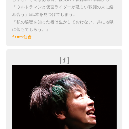
「ウルトラマンと仮面ライダーが激しい戦闘の末に絡
み合う」BL本を見つけてしまう。
『私の秘密を知った者は生かしておけない。共に地獄
に落ちてもらう。』
from仙台
[ f ]