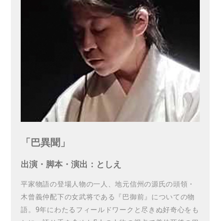
「巴異聞」
出演・脚本・演出：としえ
平家物語の登場人物の一人、地元信州の源氏の頭領・
木曾義仲配下の女武将である『巴御前』についての物
語。9年にわたるフィールドワークと尽きぬ好奇心をも