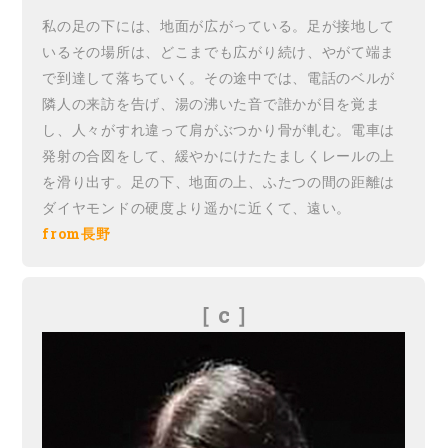
私の足の下には、地面が広がっている。足が接地して
いるその場所は、どこまでも広がり続け、やがて端ま
で到達して落ちていく。その途中では、電話のベルが
隣人の来訪を告げ、湯の沸いた音で誰かが目を覚ま
し、人々がすれ違って肩がぶつかり骨が軋む。電車は
発射の合図をして、緩やかにけたたましくレールの上
を滑り出す。足の下、地面の上、ふたつの間の距離は
ダイヤモンドの硬度より遥かに近くて、遠い。
from長野
［ c
］