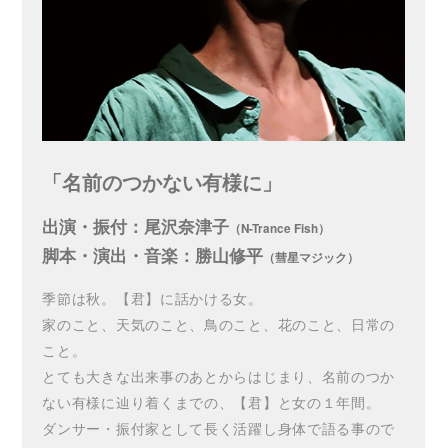
「名前のつかない有様に」
出演・振付：尾沢奈津子
（N-Trance Fish）
脚本・演出・音楽：勝山修平
（彗星マジック）
季節は秋。【君】に話かける女。
家のこと、天気のこと、鳥のこと、花のこと、日常の
こと。
とても大きな出来事のあとからはじまり、名前のつか
ない有様に辿り着くまでの、【君】と女の１年間。
ダンサー・振付家として長く活躍し身体で語る事ので