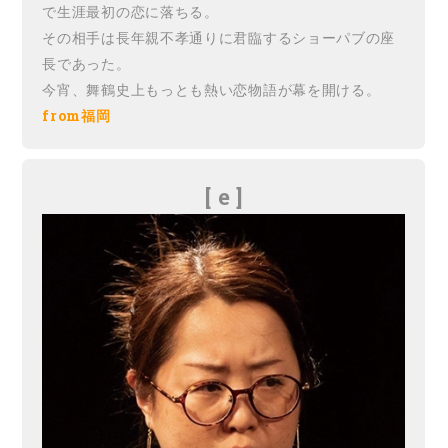
で生涯最初の恋に落ちる。
その相手は長年親不孝通りに君臨するショーパブの座
長であった。
今宵、舞鶴史上もっとも熱い恋物語が幕を開ける。
from福岡
[ e ]