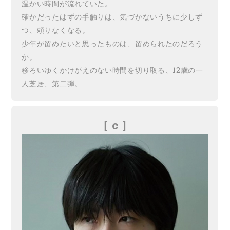
温かい時間が流れていた。
確かだったはずの手触りは、気づかないうちに少しず
つ、頼りなくなる。
少年が留めたいと思ったものは、留められたのだろう
か。
移ろいゆくかけがえのない時間を切り取る、12歳の一
人芝居、第二弾。
［ c
］