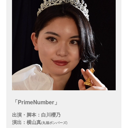
「PrimeNumber」
出演・脚本：白川櫻乃
演出：横山真
(丸福ボンバーズ)