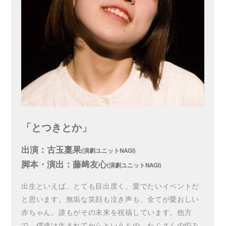
「とつきとか」
出演：古玉稟果
(演劇ユニットNAGI)
脚本・演出：藤﨑友心
(演劇ユニットNAGI)
出生といえば、とても目出度く、愛でたいイベントだ
と思います。無垢な笑顔も泣き声も、全てが愛おしい
赤ちゃん。誰もがその未来を祝福しています。他方
で、僕達は生まれてからというもの、たくさんの悩み