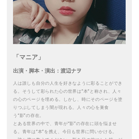
「マニア」
出演・脚本・演出：渡辺ナヲ
人は誰しも自分の人生を好きなように彩ることができ
る。そうして彩られた心の世界は”本”と称され、人々
の心のページを埋める。しかし、時にそのページを塗
りつぶしてしまう闇が現れる。人々の心を巣食
う“影”の存在。
とある世界の中で、青年が“影”の存在に頭を悩ませ
る。青年は“本”を携え、今日も世界に問いかける。