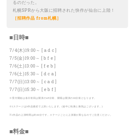
るのだった。
札幌SPRから大阪に招聘された快作が仙台に上陸！
［招聘作品 from札幌］
■日時■
7/4(木)19:00～ [ a d c ]
7/5(金)19:00～ [ b f e ]
7/6(土)13:00～ [ f e b ]
7/6(土)15:30～ [ d c a ]
7/7(日)13:00～ [ c a d ]
7/7(日)15:30～ [ e b f ]
※受付開始は各日初回は開演の45分前、開場は開演の30分前となります。
※1ステージは3作品連続で上演いたします。(途中に転換と換気はございます。)
※1作品の上演時間は約30分です。ステージごとに上演順が異なるのでご注意ください。
■料金■