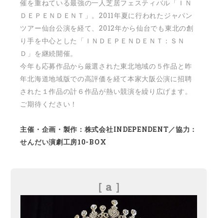
催を重ねている最強の一人芝居フェスティバル「ＩＮ
ＤＥＰＥＮＤＥＮＴ」。2011年夏に行われたジャパン
ツアー仙台公演を経て、2012年から仙台でも東北の創
り手を中心とした「ＩＮＤＥＰＥＮＤＥＮＴ：ＳＮ
Ｄ」を継続開催。
今年も応募作品から厳選された東北地域の５作品と昨
年北海道地域版での高評価を経て本家大阪公演に招聘
された１作品の計６作品が熱い競演を繰り広げます。
ご期待ください！
主催・企画・製作：株式会社INDEPENDENT／協力：
せんだい演劇工房10-BOX
［ a ］