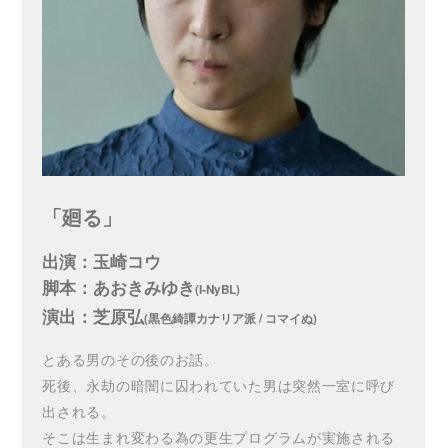
「廻る」
出演：玉崎コウ
脚本：あおきみゆき
(I-NyBL)
演出：芝原弘
(黒色綺譚カナリア派 / コマイぬ)
とある男のその後のお話。
死後、永劫の暗闇に囚われていた男は突然一室に呼び
出される。
そこは生まれ変わる為の更生プログラムが実施される