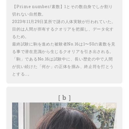
【Prime number/素数】1とその数自身でしか割り
切れない自然数。
2023年11月29日某所で謎の人体実験が行われていた。
目的は人間が所有するクオリアを把握し、データ化す
るため。
最終試験に駒を進めた被験者No.16は1〜50の素数を見
る事で潜在意識から生じるクオリアを引き出される。
「駒」であるNo.16は試験中に、長い歴史の中で人間
が抗い続けた「何か」の正体を掴み、終止符を打とう
とする…。
［ b
］