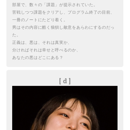
部屋で、数々の「課題」が提示されていた。
苦戦しつつ課題をクリアし、プログラム終了の目前、
一冊のノートにたどり着く。
男はその内容に酷く狼狽し敵意をあらわにするのだっ
た。
正義は、悪は、それは真実か、
分ければそれは幸せと呼べるのか、
あなたの悪はどこにある？
[ d ]