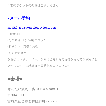
＊前売チケットの発券はございません。
●メール予約
snd@independent-fes.com
(1)お名前
(2)ご来場日時=観劇ブロック
(3)チケット種類と枚数
(4)お電話番号
をお伝え下さい。メール予約は当方からの返信をもって予約完了と
いたします。ご精算は当日受付窓口となります。
■会場■
せんだい演劇工房10-BOX box-1
〒984-0015
宮城県仙台市若林区卸町2-12-13