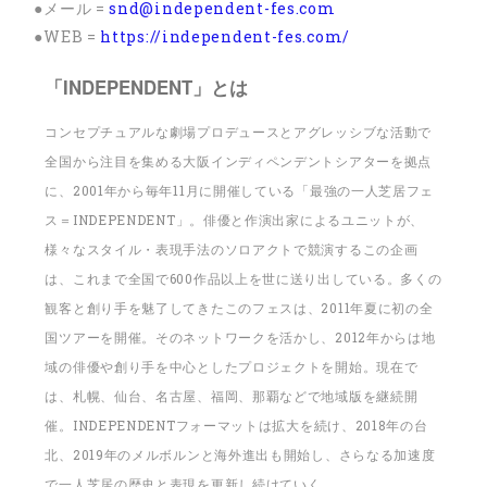
●メール =
snd@independent-fes.com
●WEB =
https://independent-fes.com/
「INDEPENDENT」とは
コンセプチュアルな劇場プロデュースとアグレッシブな活動で
全国から注目を集める大阪インディペンデントシアターを拠点
に、2001年から毎年11月に開催している「最強の一人芝居フェ
ス＝INDEPENDENT」。俳優と作演出家によるユニットが、
様々なスタイル・表現手法のソロアクトで競演するこの企画
は、これまで全国で600作品以上を世に送り出している。多くの
観客と創り手を魅了してきたこのフェスは、2011年夏に初の全
国ツアーを開催。そのネットワークを活かし、2012年からは地
域の俳優や創り手を中心としたプロジェクトを開始。現在で
は、札幌、仙台、名古屋、福岡、那覇などで地域版を継続開
催。INDEPENDENTフォーマットは拡大を続け、2018年の台
北、2019年のメルボルンと海外進出も開始し、さらなる加速度
で一人芝居の歴史と表現を更新し続けていく。