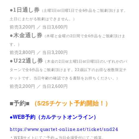
●1日通し券
（土曜1日or日曜1日で全6作品をご観劇頂けます。
土日にまたがる観劇はできません。）
前売3,200円 ／ 当日3,600円
●木金通し券
（木曜と金曜の2日間で全6作品をご観劇頂けま
す。）
前売2,800円 ／ 当日3,200円
●U22通し券
（木金の2日or土曜1日or日曜1日のいずれかのパ
ターンで全6作品をご観劇頂けます。22歳以下のお得な枚数限定チ
ケットです。当日年齢の確認できる書類をお持ちください。）
前売2,200円 ／ 当日2,600円
■予約■
（5/25チケット予約開始！）
●WEB予約（カルテットオンライン）
https://www.quartet-online.net/ticket/snd24
＊WEBサイトにてご予約→当日会場受付にてご精算。