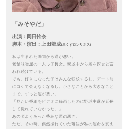
「みそやだ」
出演：岡田怜奈
脚本・演出：上田龍成
(星くずロンリネス)
私は生まれた瞬間から運が悪い。
老舗味噌屋の一人っ子長女。親戚中から婿を探せと言
われ続けている。
でも、好きになった子はみんな転校するし、デート前
にコケて会えなくなるし。小さなことから大きなこと
まで、ずっと運が悪い。
「見たい番組をビデオに録画したのに野球中継が延長
して撮れていなかった。」
あの頃よくあった些細な運の悪さ。
ただ、その時、偶然撮れていた落語が私の運命を変え