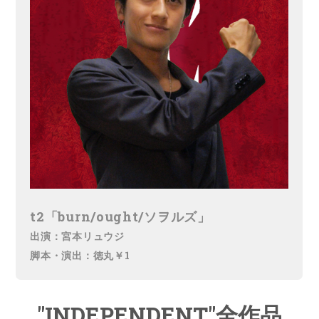
t2「burn/ought/ソヲルズ」
出演：宮本リュウジ
脚本・演出：徳丸￥1
"INDEPENDENT"全作品