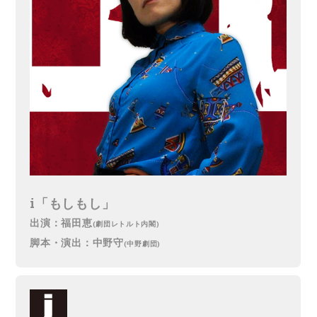
i「もしもし」
出演：福田恵
(劇団レトルト内閣)
脚本・演出：中野守
(中野劇団)