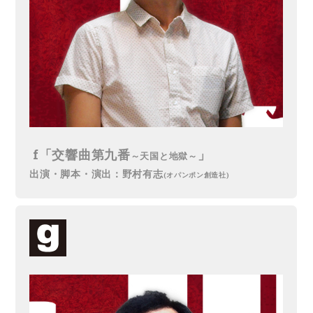
f「交響曲第九番
」
～天国と地獄～
出演・脚本・演出：野村有志
(オパンポン創造社)