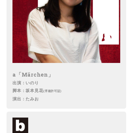
a「Märchen」
出演：いのり
脚本：坂本見花
(浮遊許可証)
演出：たみお