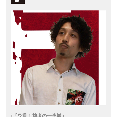
j「突貫！拙者の一夜城」