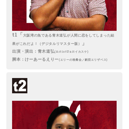
t1「
大阪湾の魚である青木道弘が人間に恋をしてしまった結
」
果がこれだよ！（デジタルリマスター版）
出演・演出：青木道弘
(ArtistUnitイカスケ)
脚本：けーあーるえりー
(エリーの晩餐会／劇団エリザベス)