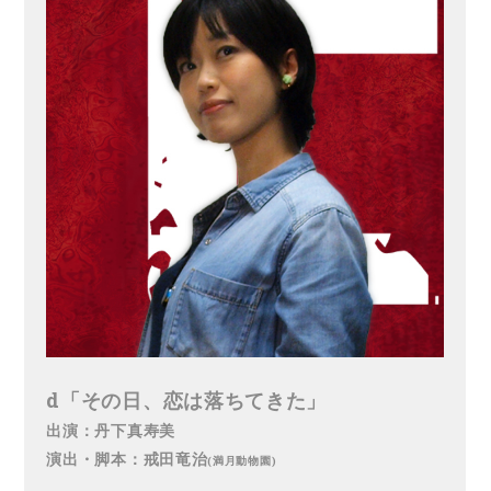
d「その日、恋は落ちてきた」
出演：丹下真寿美
演出・脚本：戒田竜治
(満月動物園)