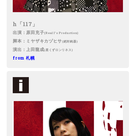
h「117」
出演：原田充子
(Real I’s Production)
脚本：ミヤザキカヅヒサ
(絶対鈍器)
演出：上田龍成
(星くずロンリネス)
from 札幌