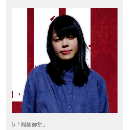
b「熊埜御堂」