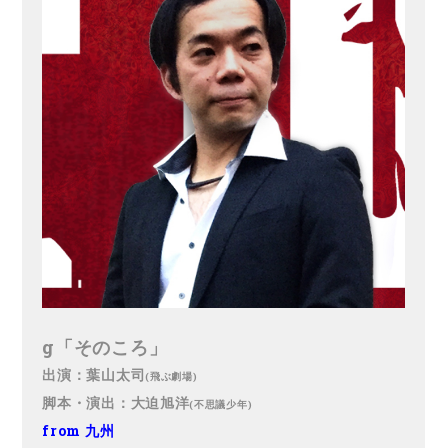
g「そのころ」
出演：葉山太司
(飛ぶ劇場)
脚本・演出：大迫旭洋
(不思議少年)
from 九州