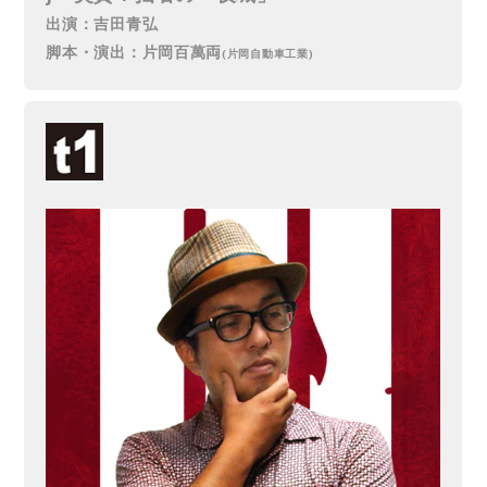
出演：吉田青弘
脚本・演出：片岡百萬両
(片岡自動車工業)