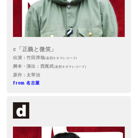
c「正義と微笑」
出演：竹田淳哉
(妄烈キネマレコード)
脚本・演出：西尾武
(妄烈キネマレコード)
原作：太宰治
from 名古屋