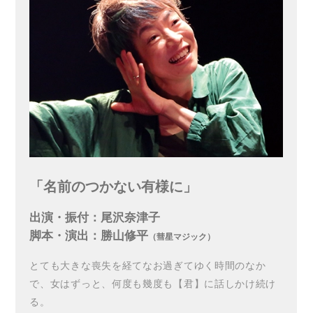
「名前のつかない有様に」
出演・振付：尾沢奈津子
脚本・演出：勝山修平
（彗星マジック）
とても大きな喪失を経てなお過ぎてゆく時間のなか
で、女はずっと、何度も幾度も【君】に話しかけ続け
る。