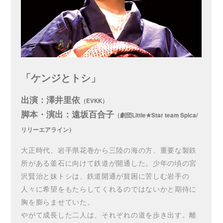
「ケンジとトシ」
出演：澤井里依
（EVKK）
脚本・演出：遠坂百合子
（劇団Little★Star team Spica/
リリーエアライン）
大正時代、岩手県花巻から三陸の海の方、重要な製鉄
所がある釜石に向けて鉄道が開通した。少年の頃の宮
沢賢治と妹トシは、鉄道開通が貧困に苦しむ岩手の
人々に希望をもたらしてくれるのではないかと期待に
胸を膨らませていた。
やがて成長した二人は、それぞれの道を歩き出す。離