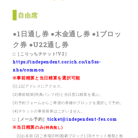
●1日通し券 ●木金通し券 ●1ブロッ
ク券 ●U22通し券
□［こりっちチケット!V2］
https://independent.corich.co/in5ss-
nha/common
※事前精算と当日精算を選択可能
(1)上記アドレスにアクセス。
(2)事前精算(特典パンフ付)と当日窓口精算を選ぶ。
(3)予約フォームからご希望の券種やブロックを選択して予約。
(4)チケットの事前発券はございません。
□［メール予約］
ticket@independent-fes.com
※当日精算のみ
(特典無し)
(1)お名前 (2)ご来場日時(観劇ブロック) (3)チケット種類と枚