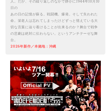
人。だが、その繰り返しのなかで静かに1944年10月10
日の
あの日の記憶が蘇る。戦闘機。爆発。そして失われた
命。栄老人は忘れてしまったけどずっと憶えている大
切な言葉に辿り着けることが出来るのか？舞台で戦争
の悲劇は絶対に伝わらない。というアンチテーゼな舞
台。
2026年新作／本拠地：沖縄