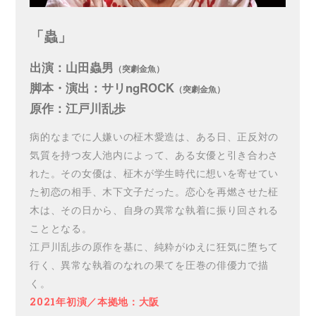
「蟲」
出演：山田蟲男
（突劇金魚）
脚本・演出：サリngROCK
（突劇金魚）
原作：江戸川乱歩
病的なまでに人嫌いの柾木愛造は、ある日、正反対の
気質を持つ友人池内によって、ある女優と引き合わさ
れた。その女優は、柾木が学生時代に想いを寄せてい
た初恋の相手、木下文子だった。恋心を再燃させた柾
木は、その日から、自身の異常な執着に振り回される
こととなる。
江戸川乱歩の原作を基に、純粋がゆえに狂気に堕ちて
行く、異常な執着のなれの果てを圧巻の俳優力で描
く。
2021年初演／本拠地：大阪