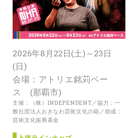
2026年8月22日(土)～23日
(日)
会場：アトリエ銘苅ベー
ス (那覇市)
主催：（株）INDEPENDENT／協力：一
般社団法人おきなわ芸術文化の箱／助成：
芸術文化振興基金