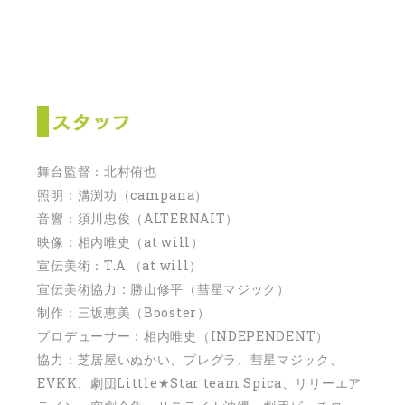
舞台監督：北村侑也
照明：溝渕功（campana）
音響：須川忠俊（ALTERNAIT）
映像：相内唯史（at will）
宣伝美術：T.A.（at will）
宣伝美術協力：勝山修平（彗星マジック）
制作：三坂恵美（Booster）
プロデューサー：相内唯史（INDEPENDENT）
協力：芝居屋いぬかい、プレグラ、彗星マジック、
EVKK、劇団Little★Star team Spica、リリーエア