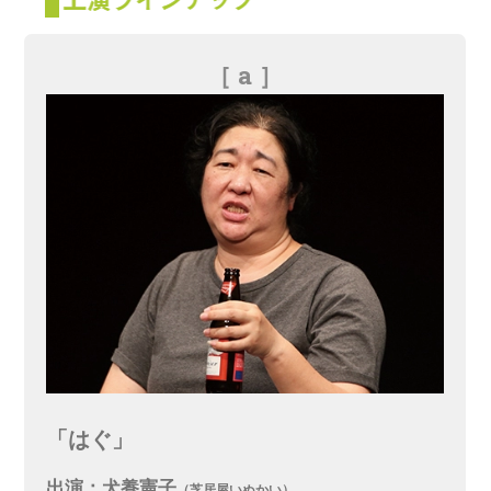
［ a ］
「はぐ」
出演：犬養憲子
（芝居屋いぬかい）