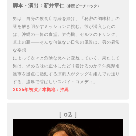
脚本・演出：新井章仁
（劇団ビーチロック）
男は、自身の飲食店存続を賭け、「秘密の調味料」の
謎を解き明かすミッションに挑む。彼が潜入したの
は、沖縄の一軒の食堂。券売機、セルフのドリンク、
卓上の瓶――そんな何気ない日常の風景は、男の異常
な妄想
によって次々と危険な罠へと変貌していく。果たして
男は、求める味の正体にたどり着けるのか!? 沖縄県名
護市を拠点に活動する演劇人がタッグを組んでお送り
する、濃厚で香ばしいスパイ・コメディ。
2026年初演／本拠地：沖縄
［ o2
］