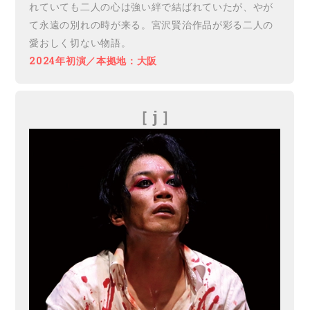
れていても二人の心は強い絆で結ばれていたが、やが
て永遠の別れの時が来る。宮沢賢治作品が彩る二人の
愛おしく切ない物語。
2024年初演／本拠地：大阪
［ j ］