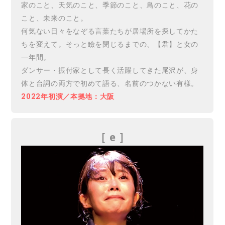
家のこと、天気のこと、季節のこと、鳥のこと、花の
こと、未来のこと。
何気ない日々をなぞる言葉たちが居場所を探してかた
ちを変えて。そっと瞼を閉じるまでの、【君】と女の
一年間。
ダンサー・振付家として長く活躍してきた尾沢が、身
体と台詞の両方で初めて語る、名前のつかない有様。
2022年初演／本拠地：大阪
［ e
］