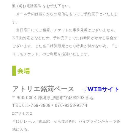
数 (4)お電話番号 をお伝え下さい。
メール予約は当方からの返信をもってご予約完了といたしま
す。
当日窓口にてご精算。チケットの事前発券はございません。
※手動対応となるため、予約完了までにお時間がかかる場合が
ございます。また当日精算限定となり特典が付かない為、「こ
りっちチケット」のご利用を推奨いたします。
アトリエ銘苅ベース
→WEBサイト
〒900-0004 沖縄県那覇市字銘苅203番地
TEL 011-768-8808 / 070-9358-9374
□アクセス□
＊ゆいレール「古島駅」から徒歩8分、パイプラインから一つ路
地に入る。