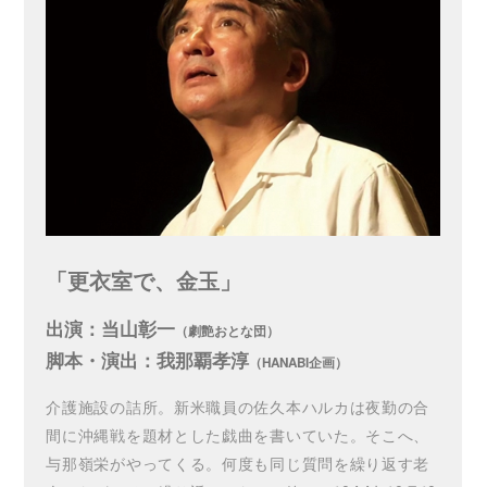
「更衣室で、金玉」
出演：当山彰一
（劇艶おとな団）
脚本・演出：我那覇孝淳
（HANABI企画）
介護施設の詰所。新米職員の佐久本ハルカは夜勤の合
間に沖縄戦を題材とした戯曲を書いていた。そこへ、
与那嶺栄がやってくる。何度も同じ質問を繰り返す老