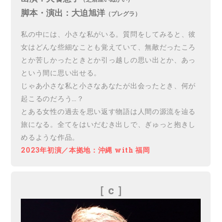
脚本・演出：大迫旭洋
（プレグラ）
私の中には、小さな私がいる。質問をしてみると、彼
女はどんな些細なことも覚えていて、無敵だったころ
とか苦しかったときとか引っ越しの思い出とか、あっ
という間に思い出せる。
じゃあ小さな私と小さなあなたが出会ったとき、何が
起こるのだろう…？
とある女性の過去を思い返す物語は人間の源流を辿る
旅になる。全てをはいだむき出しで、ぎゅっと抱きし
めるような作品。
2023年初演／本拠地：沖縄 with 福岡
［ c
］